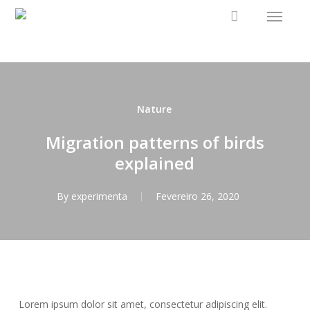
Menu
Skip
to
main
content
Nature
Migration patterns of birds
explained
By
experimenta
Fevereiro 26, 2020
Lorem ipsum dolor sit amet, consectetur adipiscing elit.