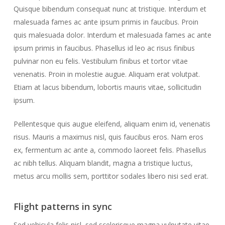
Quisque bibendum consequat nunc at tristique. Interdum et
malesuada fames ac ante ipsum primis in faucibus. Proin
quis malesuada dolor. Interdum et malesuada fames ac ante
ipsum primis in faucibus. Phasellus id leo ac risus finibus
pulvinar non eu felis. Vestibulum finibus et tortor vitae
venenatis. Proin in molestie augue. Aliquam erat volutpat.
Etiam at lacus bibendum, lobortis mauris vitae, sollicitudin
ipsum.
Pellentesque quis augue eleifend, aliquam enim id, venenatis
risus. Mauris a maximus nisl, quis faucibus eros. Nam eros
ex, fermentum ac ante a, commodo laoreet felis. Phasellus
ac nibh tellus. Aliquam blandit, magna a tristique luctus,
metus arcu mollis sem, porttitor sodales libero nisi sed erat.
Flight patterns in sync
Sed vehicula felis nisl, sed scelerisque magna vulputate vitae.